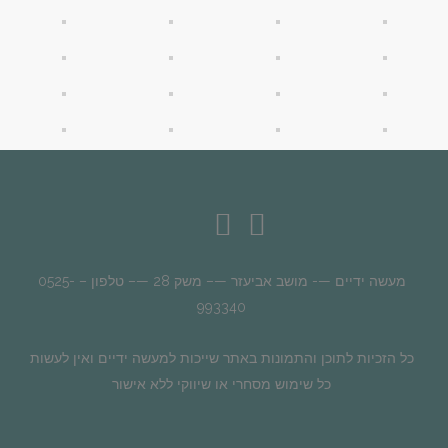
מעשה ידיים —- מושב אביעזר —– משק 28 —– טלפון – 0525-
993340
כל הזכיות לתוכן והתמונות באתר שייכות למעשה ידיים ואין לעשות
כל שימוש מסחרי או שיווקי ללא אישור