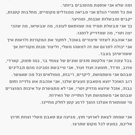
ומה שלא אני אוספת מהטובים ביותר.
את כל חומרי הגלם אני מביאה ממגדלים מקומיים, מחלבות קטנות,
יקבים ומבשלות שכנות, ומהיער.
כך אני מבשלת תמיד מה שמותאם לעונה, מה שבשיאו, מה שהכי
יפה וטרי, מה שמדוייק לזמנו.
אני אוהבת לשזור סיפורים באוכל, לחקור את המקורות ולראות איך
אני יכולה לתרגם את זה למשהו משלי, וליצור מנות מקוריות אך
ששורשיהן בעבר.
בכל עונה אני מלקטת סוגים שונים של צמחי בר, כמו סומק, קארדי,
אזוב, חרדל, חומעה ועוד ועוד, אני מייבשת ומכינה מהם תבלינים
שבהם אני משתמשת, ליקרים, ריבות, ממולאים וכל מה שאפשר.
רוב האוכל יוצא מטאבון העצים שלנו, אני אוהבת אש גלוייה וחום
גבוה, אוכל שיוצא מדויק וטרי, אני לא מתפשרת על איכות המוצרים
שבהם אני משתמשת ועל החוייה של האירוח.
מי שמתארח אצלנו הופך לרגע קטן לחלק מחיינו.
אני שמחה לצאת לארועי חוץ, מגיעה עם טאבון משלי וצוות חרוץ
אליכם, כמעט לכל מקום שתרצו.