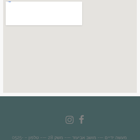
מעשה ידיים —- מושב אביעזר —– משק 28 —– טלפון – 0525-